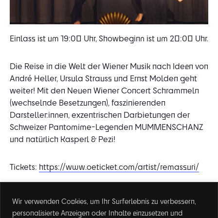
Einlass ist um 19:00 Uhr, Showbeginn ist um 20:00 Uhr.
Die Reise in die Welt der Wiener Musik nach Ideen von
André Heller, Ursula Strauss und Ernst Molden geht
weiter! Mit den Neuen Wiener Concert Schrammeln
(wechselnde Besetzungen), faszinierenden
Darsteller:innen, exzentrischen Darbietungen der
Schweizer Pantomime-Legenden MUMMENSCHANZ
und natürlich Kasperl & Pezi!
Tickets:
https://www.oeticket.com/artist/remassuri/
Wir verwenden Cookies, um Ihr Surferlebnis zu verbessern,
DETAILS
personalisierte Anzeigen oder Inhalte einzusetzen und