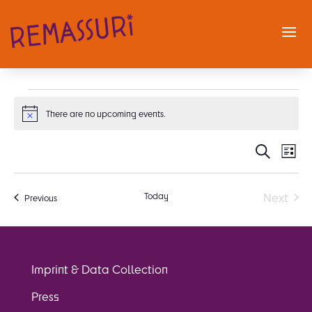
Events
There are no upcoming events.
Notice
Events
Eve
Search
List
Select
Vi
Search
date.
Nav
and
Today
Next
Events
Views
Previous
Events
Naviga
Imprint & Data Collection
Press