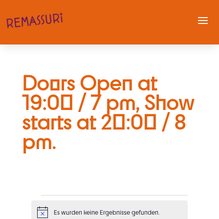
Doors Open at
19:00 / 7 pm, Show
starts at 20:00 / 8
pm.
Veranstaltungen
Es wurden keine Ergebnisse gefunden.
H