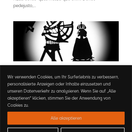
pedejusto,...
Dummy
Wir verwenden Cookies, um Ihr Surferlebnis zu verbessern,
Acing elit. Aenean commodo ligulaeget dolor. Aenean
personalisierte Anzeigen oder Inhalte einzusetzen und
massa. Cum sociisnatoque? penatibus et magnis dis
unseren Datenverkehr zu analysieren. Wenn Sie auf „Alle
parturientmontes, nascetur ridiculus mus. Donecquam
akzeptieren" klicken, stimmen Sie der Anwendung von
felis, ultricies nec, pellentesqueeu, pretium quis, sem.
Cookies zu.
Nulla conse-quat massa quis enim. Donec
pedejusto,...
Alle akzeptieren