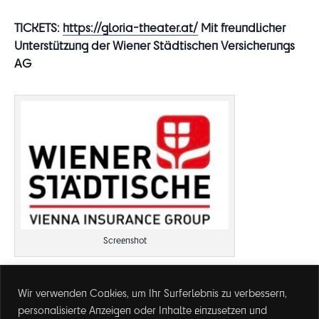
TICKETS:
https://gloria-theater.at/
Mit freundlicher
Unterstützung der Wiener Städtischen Versicherungs
AG
Screenshot
Wir verwenden Cookies, um Ihr Surferlebnis zu verbessern,
DETAILS
personalisierte Anzeigen oder Inhalte einzusetzen und
Datum: