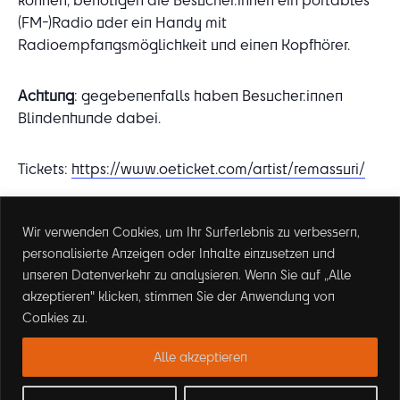
(FM-)Radio oder ein Handy mit
Radioempfangsmöglichkeit und einen Kopfhörer.
Achtung
: gegebenenfalls haben Besucher:innen
Blindenhunde dabei.
Tickets:
https://www.oeticket.com/artist/remassuri/
Wir verwenden Cookies, um Ihr Surferlebnis zu verbessern,
DETAILS
personalisierte Anzeigen oder Inhalte einzusetzen und
Datum:
unseren Datenverkehr zu analysieren. Wenn Sie auf „Alle
November 22, 2025
akzeptieren" klicken, stimmen Sie der Anwendung von
Zeit:
Cookies zu.
Alle akzeptieren