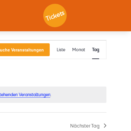
Tickets
Veranstaltung
Ansichten-
uche Veranstaltungen
Liste
Monat
Tag
Navigation
tehenden Veranstaltungen
.
Nächster Tag